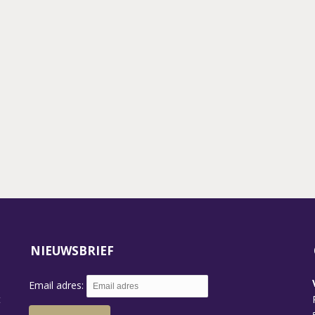
BLO
ANN
BOER
GU
CLEM
NIEUWSBRIEF
Email adres:
t