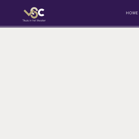
HOME
SCAPINO &
CASABLANCA,
23
WËRELDBÄND
MATZER
REDE
- ALL
OM D