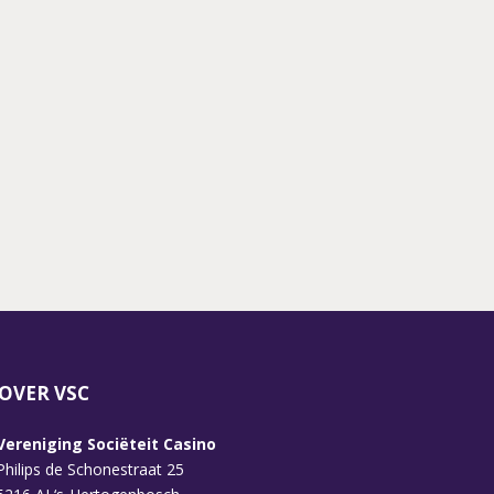
M,
NEDERKOORN
ICK
 EN
Y
ENS
OVER VSC
Vereniging Sociëteit Casino
Philips de Schonestraat 25