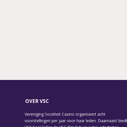
BRUIN, ROP
BLUES
VERHEIJEN,
ANNE-
MARIE
JUNG, E.A.
OVER VSC
Vereniging Sociëteit Casino organiseert acht
voorstellingen per jaar voor haar leden. Daarnaast bied